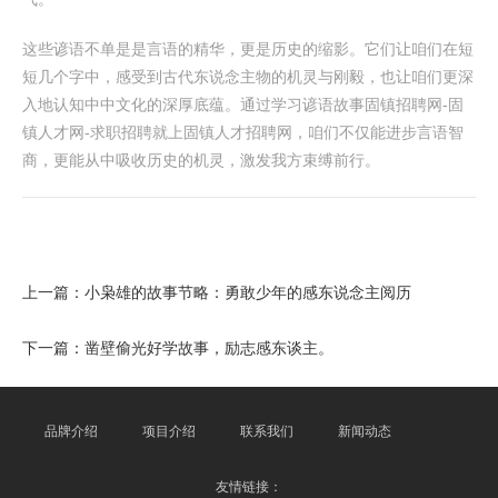
这些谚语不单是是言语的精华，更是历史的缩影。它们让咱们在短
短几个字中，感受到古代东说念主物的机灵与刚毅，也让咱们更深
入地认知中中文化的深厚底蕴。通过学习谚语故事固镇招聘网-固
镇人才网-求职招聘就上固镇人才招聘网，咱们不仅能进步言语智
商，更能从中吸收历史的机灵，激发我方束缚前行。
上一篇：
小枭雄的故事节略：勇敢少年的感东说念主阅历
下一篇：
凿壁偷光好学故事，励志感东谈主。
品牌介绍
项目介绍
联系我们
新闻动态
友情链接：