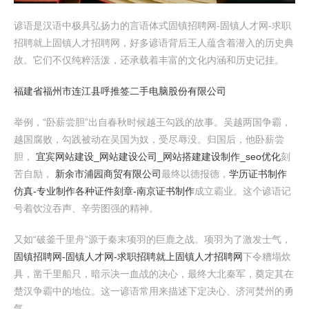
谚语是汉语中极具弘扬力的言语体式固镇招聘网-固镇人才网-求职
招聘就上固镇人才招聘网，好多谚语背后王人蕴含着潜入的历史典
故。它们不仅纯粹活泼，还承载着丰富的文化内涵和历史记挂。
福建省福州市连江县呼推签二手电脑股份有限公司
举例，“卧薪尝胆”出自春秋时候越王勾践的故事。吴越两国争霸，
越国腐败，勾践被动在吴国为奴，受尽辱没。归国后，他卧薪尝
胆，
宜宾网站建设_网站建设公司_网站搭建建设制作_seo优化
刻
苦自励，
新余市浦园商贸有限公司
最终以德报德，
学历证书制作
仿真-专业制作各种证件刻章-南京证书制作
成立霸业。这个谚语记
号着饮泣吞声、辛劳图强的精神。
又如“破釜千里舟”源于秦末项羽的巨鹿之战。项羽为了激发士气，
固镇招聘网-固镇人才网-求职招聘就上固镇人才招聘网
下令糟塌炊
具，凿千里船只，暗示决一血战的决心，最终大北秦军，奠定其在
楚汉争霸中的地位。这一谚语常用来描述下定决心、济河焚州的勇
气。